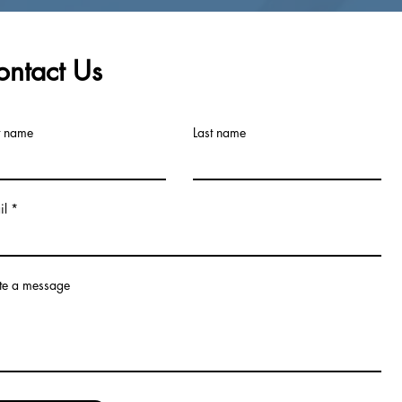
ontact Us
t name
Last name
il
te a message