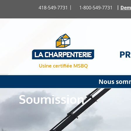
|
|
418-549-7731
1-800-549-7731
Dem
PR
Usine certifiée MSBQ
Nous somme
Soumission