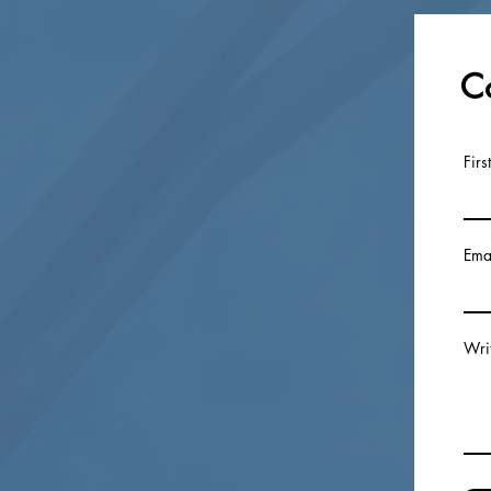
C
Firs
Ema
Wri