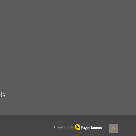
ls
Création de