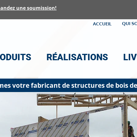
andez une soumission!
QUI S
ACCUEIL
ODUITS
RÉALISATIONS
LI
s votre fabricant de structures de bois de