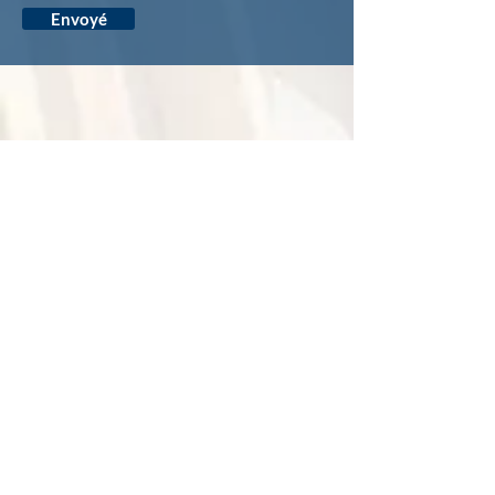
Envoyé
COORDONNÉES
La Charpenterie Inc
1651, boulevard du Royaume Ouest
Saguenay (arrondissement Chicoutimi)
Québec G7H 5B1