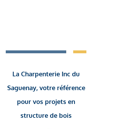
sommes désolés des
inconvénients que cela peut
vous occasionner, c'est
malheureusement notre réalité
pour l'année 2021.
Contactez-nous
La Charpenterie Inc du
Saguenay, votre référence
pour vos projets en
structure de bois