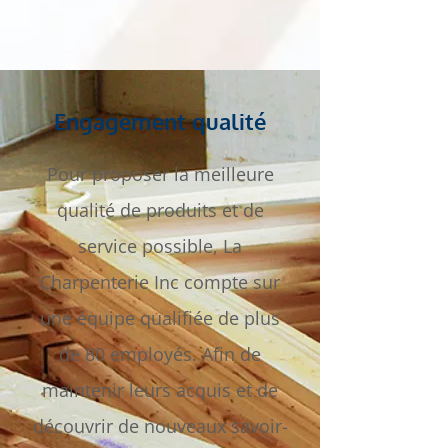
Engagement qualité
Pour proposer la meilleure
qualité de produits et de
service possible, La
Charpenterie Inc compte sur
une équipe qualifiée de plus
de 80 employés. Afin de
maintenir leurs acquis et de
découvrir de nouveaux savoir-