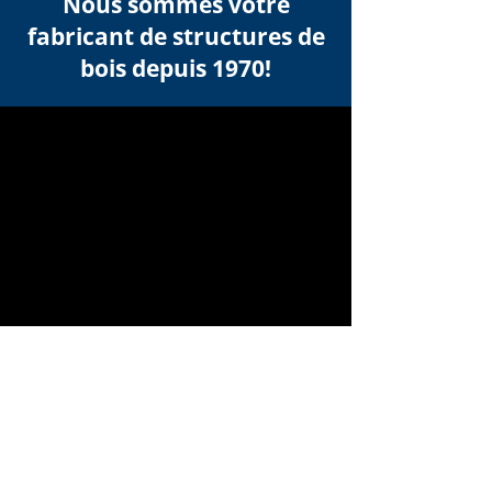
Nous sommes votre
fabricant de structures de
bois depuis 1970!
Une nouvelle procédure à suivre
pour toutes demandes de
soumissions ou de
renseignements a été mise en
place afin de faciliter notre
travail. Vous devez